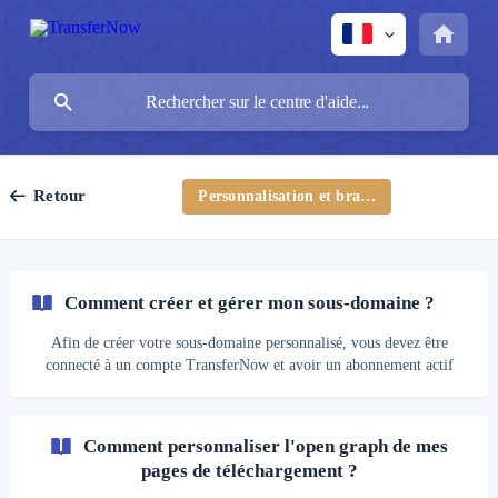
Retour
Personnalisation et branding
Comment créer et gérer mon sous-domaine ?
Afin de créer votre sous-domaine personnalisé, vous devez être
connecté à un compte TransferNow et avoir un abonnement actif
(TransferNow Premium ou supérieur). Cliquez sur le lien "Tableau
de bord" dans le menu en haut de votre écran ou en cliquant sur le
bouton "menu" (3 traits horizontaux) si vous utilisez une tablette ou
Comment personnaliser l'open graph de mes
un smartphone ; Une fois sur votre tableau de bord, cliquez sur le
pages de téléchargement ?
bouton "Personnalisation" présent dans la barre latérale gauche de