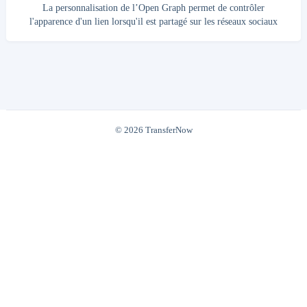
navigation ; Vous pouvez
La personnalisation de l’Open Graph permet de contrôler
l'apparence d'un lien lorsqu'il est partagé sur les réseaux sociaux
(Slack, Teams, WhatsApp). En ajustant l'image, le titre et la
description, vous améliorez l'attractivité du lien, renforcez l'image
de marque et inciter davantage de personnes à cliquer. Pour
personnaliser l’Open Graph : Cliquez sur le lien “Tableau de bord”
en haut de votre écran ; Sélectionnez ensuite “Administration”
disponible depuis la navigation latér
© 2026 TransferNow