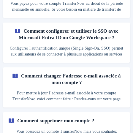
l’annulation de votre abonnement. Une
Vous payez pour votre compte TransferNow au début de la période
mensuelle ou annuelle. Si votre besoin en matière de transfert de
fichiers est ponctuel, nous vous recommandons de choisir un cycle
de facturation mensuel. Si votre besoin est hebdomadaire, nous vous
recommandons de choisir un cycle de facturation annuel ou biannuel
Comment configurer et utiliser le SSO avec
de façon à respectivement bénéficier d’une réduction d’environ 20%
Microsoft Entra ID ou Google Workspace ?
ou 40%.. Compte TransferNow rétrogradé "TransferNow Free" :
Vous avez annulé l’abonnement ass
Configurer l'authentification unique (Single Sign-On, SSO) permet
aux utilisateurs de se connecter à plusieurs applications ou services
avec un seul identifiant, généralement les mêmes informations
d'identification que celles utilisées au sein de l'entreprise. Cela
simplifie la gestion des accès, réduit le nombre de mots de passe à
Comment changer l’adresse e-mail associée à
retenir, et améliore la sécurité en centralisant l'authentification. Pour
mon compte ?
configurer et utiliser l’authentification unique pour vos utilisateurs :
Clique
Pour mettre à jour l’adresse e-mail associée à votre compte
TransferNow, voici comment faire : Rendez-vous sur votre page
d’accueil et cliquez sur le menu déroulant “Mon compte” en haut à
droite de votre écran ; Cliquez ensuite sur “Profil” pour y avoir
accès ; Dans le bloc “Informations personnelles”, éditez l’adresse e-
Comment supprimer mon compte ?
mail actuellement utilisée que vous avez déjà validé précédemment
grâce à un code ; Vous êtes à présent déconnecté et vous venez de
Vous possédez un compte TransferNow mais vous souhaitez