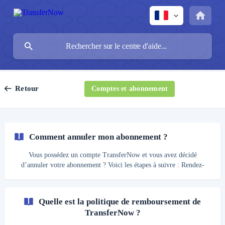
Retour
Comptes et abonnement
Comment annuler mon abonnement ?
Vous possédez un compte TransferNow et vous avez décidé
d’annuler votre abonnement ? Voici les étapes à suivre : Rendez-
vous sur votre page d’accueil et cliquez sur le menu déroulant “Mon
compte” en haut à droite de votre écran ; Cliquez ensuite sur
“Abonnement” pour y avoir accès ; En bas de la page vous trouverez
Quelle est la politique de remboursement de
un bouton “Annuler mon abonnement”. En cliquant sur le bouton un
TransferNow ?
message de confirmation s'affiche, vous pourrez alors confirmer