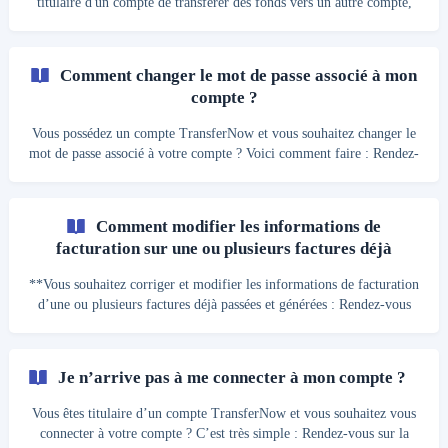
titulaire d'un compte de transférer des fonds vers un autre compte,
dans les mêmes conditions, aussi bien en France que dans l'ensemble
des pays de l'espace SEPA. Vous souhaitez payer par virement
bancaire SEPA, voici les étapes à suivre : Connectez-vous et cliquez
Comment changer le mot de passe associé à mon
sur le bouton "Mon compte" présent en haut à droite de votre écran
compte ?
ou en cliquant sur le bouton "menu" (3 traits horizontaux) si vous
utilisez une tablette ou
Vous possédez un compte TransferNow et vous souhaitez changer le
mot de passe associé à votre compte ? Voici comment faire : Rendez-
vous sur votre page d’accueil et cliquez sur le bouton “Mon compte”
en haut de votre écran. Puis “Sécurité”. Dans l’encadré “Changer
mot de passe” définissez votre nouveau mot de passe. Cliquez sur
Comment modifier les informations de
“Valider et mettre à jour” afin d’enregistrer les modifications. *Si
facturation sur une ou plusieurs factures déjà
vous avez créé votre compte TransferNow avec votre compte
éditées ?
Google, Microsoft ou Apple
**Vous souhaitez corriger et modifier les informations de facturation
d’une ou plusieurs factures déjà passées et générées : Rendez-vous
sur votre page d’accueil et cliquez sur le menu déroulant “Mon
compte” en haut à droite de votre écran ; Cliquez ensuite sur
“Facture” pour y avoir accès. Cliquez sur le bouton “Editer” sur la
Je n’arrive pas à me connecter à mon compte ?
ligne de la facture dont vous souhaitez corriger les informations de
facturation. Lorsque vous éditez les infos de facturation d’une
Vous êtes titulaire d’un compte TransferNow et vous souhaitez vous
facture, vous pouvez dans
connecter à votre compte ? C’est très simple : Rendez-vous sur la