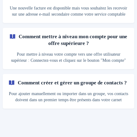
Une nouvelle facture est disponible mais vous souhaitez les recevoir
sur une adresse e-mail secondaire comme votre service comptable
par exemple ? __Voici les étapes à suivre : __ Rendez-vous sur votre
page d’accueil et cliquez sur le menu déroulant “Mon compte” en
haut à droite de votre écran ; Cliquez ensuite sur “Facture” pour y
Comment mettre à niveau mon compte pour une
avoir accès ; Cliquez sur le bouton “Facture par e-mail” en haut à
offre supérieure ?
droite de votre écran. Vous pouvez ainsi renseigner l’adresse e-mail
de votre ch
Pour mettre à niveau votre compte vers une offre utilisateur
supérieur : Connectez-vous et cliquez sur le bouton "Mon compte"
présent en haut à droite de votre écran ou en cliquant sur le bouton
"menu" (3 traits horizontaux) si vous utilisez une tablette ou un
smartphone Puis cliquer sur le lien "Abonnement" présent dans la
Comment créer et gérer un groupe de contacts ?
liste déroulante. Lorsque vous êtes sur la page "Abonnement", vous
pouvez choisir de mettre à niveau votre compte en cliquant sur le
Pour ajouter manuellement ou importer dans un groupe, vos contacts
bouton "Mettre à niveau".
doivent dans un premier temps être présents dans votre carnet
d'adresses. Pour accéder à la gestion de vos groupes de contacts,
vous devez être connecté à un compte TransferNow avec un
abonnement actif. Si vous souhaitez créer et gérer vos groupes de
contacts : Cliquez sur le lien "Tableau de bord" présent en haut à
droite de votr