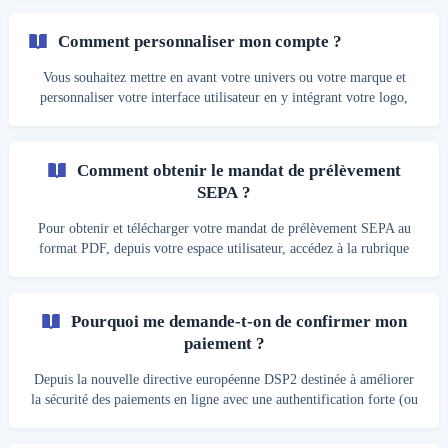
Pensez à bien vérifier votre dossier SPAM / PROMOTIONS si vous
ne parvenez pas à trouver l'e-mail que nous vous avons envoyé. Si
Comment personnaliser mon compte ?
vous ne parvenez toujours pas à vous connecter, veuillez contacter
notre support.
Vous souhaitez mettre en avant votre univers ou votre marque et
personnaliser votre interface utilisateur en y intégrant votre logo,
votre fond d’écran ainsi que vos codes couleurs pour faire bonne
impression auprès de vos clients et autres destinataires ? C’est très
simple : Connectez-vous à votre compte puis cliquez sur le lien
Comment obtenir le mandat de prélèvement
"Tableau de bord" dans le menu en haut de votre écran ou en
SEPA ?
cliquant sur le bouton "menu" (3 traits horizontaux) si vous utilisez
une tablette ou un smartph
Pour obtenir et télécharger votre mandat de prélèvement SEPA au
format PDF, depuis votre espace utilisateur, accédez à la rubrique
“Mon compte > Abonnements”. **
Pourquoi me demande-t-on de confirmer mon
paiement ?
Depuis la nouvelle directive européenne DSP2 destinée à améliorer
la sécurité des paiements en ligne avec une authentification forte (ou
SCA), votre banque peut exiger une confirmation manuelle de votre
part pour confirmer votre paiement et continuer à utiliser votre