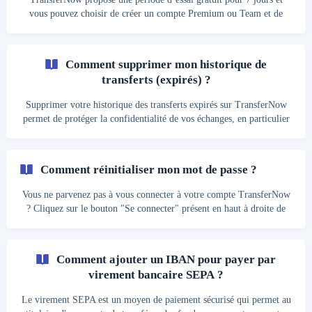
vous pouvez choisir de créer un compte Premium ou Team et de
cocher la case prévue à cet effet lors de la création de votre compte.
Lors de votre inscription, nous vous demandons votre moyen de
paiement pour prévenir la création abusive de comptes utilisateurs,
Comment supprimer mon historique de
mais aucun paiement n’est déclenché pendant votre période d’essai.
transferts (expirés) ?
Vous pouvez annuler à tout moment pendant cette période de 7 jours
et si cela est le cas, vot
Supprimer votre historique des transferts expirés sur TransferNow
permet de protéger la confidentialité de vos échanges, en particulier
si vous avez partagé des fichiers sensibles. Cela réduit les risques
d'accès non autorisé ou de consultation de données par des tiers.
Pour cela : Rendez-vous sur votre page d’accueil et Cliquez sur
Comment réinitialiser mon mot de passe ?
“Tableau de bord” en haut de votre écran. Sélectionnez ensuite
“Paramètres” disponible depuis la navigation latérale de votre
Vous ne parvenez pas à vous connecter à votre compte TransferNow
“Tableau de bord”. Vous
? Cliquez sur le bouton "Se connecter" présent en haut à droite de
votre écran ou en cliquant sur le bouton "menu" (3 traits
horizontaux) si vous utilisez une tablette ou un smartphone ou suivez
directement ce lien. Une fois sur la page de connexion, cliquez sur le
Comment ajouter un IBAN pour payer par
lien "Problème de connexion ?" et saisissez votre adresse e-mail
virement bancaire SEPA ?
pour que l’on puisse vous envoyer une notification par e-mail c
Le virement SEPA est un moyen de paiement sécurisé qui permet au