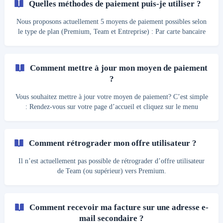
Quelles méthodes de paiement puis-je utiliser ?
Nous proposons actuellement 5 moyens de paiement possibles selon
le type de plan (Premium, Team et Entreprise) : Par carte bancaire
(Visa, Mastercard, Amex, …) Avec Paypal (TransferNow Premium
et Team uniquement) Par prélèvement bancaire (SEPA DD)
Virement bancaire (TransferNow Entreprise uniquement) Le
Comment mettre à jour mon moyen de paiement
paiement par prélèvement bancaire (SEPA DD) n’est pas disponible
?
comme moyen de paiement par défaut. Si vous souhaitez payer par
virement bancaire (SEPA DD), merci d’en faire la dema
Vous souhaitez mettre à jour votre moyen de paiement? C’est simple
: Rendez-vous sur votre page d’accueil et cliquez sur le menu
déroulant “Mon compte” en haut à droite de votre écran ; Cliquez
ensuite sur “Abonnement” pour y avoir accès ; Vous trouverez vos
détails de paiement ainsi qu’un bouton “Changer mon moyen de
Comment rétrograder mon offre utilisateur ?
paiement”. Cliquez dessus et ajoutez vos informations ; Cliquez sur
“Valider” afin d’actualiser et mettre à jour les modifications. **
Il n’est actuellement pas possible de rétrograder d’offre utilisateur
de Team (ou supérieur) vers Premium.
Comment recevoir ma facture sur une adresse e-
mail secondaire ?