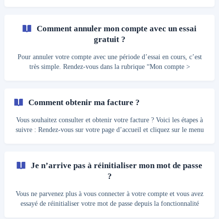
page d’accueil puis accéder à la page de connexion en cliquant sur le
bouton se connecter présent en haut à droite de votre écran ou en
cliquant sur le bouton "menu" (3 traits horizontaux) si vous utilisez
Comment annuler mon compte avec un essai
une tablette ou un smartphone et cliquer sur "Se connecter". Une
gratuit ?
fois sur la pag
Pour annuler votre compte avec une période d’essai en cours, c’est
très simple. Rendez-vous dans la rubrique “Mon compte >
Abonnement “ et cliquez sur le bouton d'annulation. Lorsque vous
annulez votre compte avec une période d’essai en cours, les limites
de notre service gratuit s’appliquent immédiatement et les transferts
Comment obtenir ma facture ?
dépassant les 5 GO sont supprimés et techniquement non
récupérables. **
Vous souhaitez consulter et obtenir votre facture ? Voici les étapes à
suivre : Rendez-vous sur votre page d’accueil et cliquez sur le menu
déroulant “Mon compte” en haut à droite de votre écran ; Cliquez
ensuite sur “Facture” pour y avoir accès. Vous pouvez télécharger
votre facture si nécessaire et lorsqu’une nouvelle facture est
Je n’arrive pas à réinitialiser mon mot de passe
disponible, vous pouvez faire une demande pour la recevoir sur un
?
e-mail secondaire de votre choix. **
Vous ne parvenez plus à vous connecter à votre compte et vous avez
essayé de réinitialiser votre mot de passe depuis la fonctionnalité
"Problème de connexion ?" disponible sur la page se connecter ?