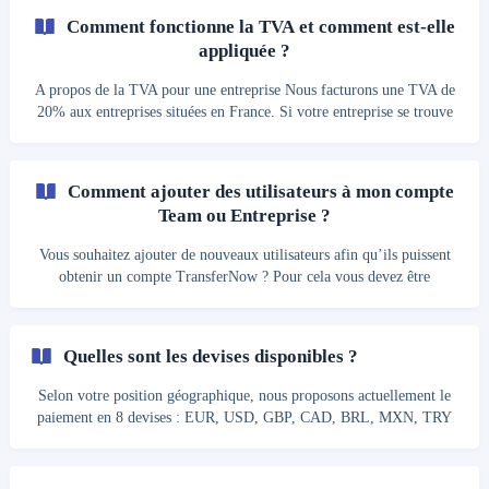
compte TransferNow. Lorsque votre banque effectue cette demande,
Comment fonctionne la TVA et comment est-elle
nous déclenchons une boîte de dialogue pour vous informer et vous
appliquée ?
inviter à confirmer votre paiement ou à annuler votre compte dans le
cas où vous ne souhaiteriez
A propos de la TVA pour une entreprise Nous facturons une TVA de
20% aux entreprises situées en France. Si votre entreprise se trouve
dans un autre pays de l'UE, saisissez les coordonnées de votre
entreprise et son numéro d'identification fiscale européen pour
supprimer la TVA de votre facture. Dans le cas où votre entreprise se
Comment ajouter des utilisateurs à mon compte
situe en dehors de l'UE, nous avons tout de même besoin de vos
Team ou Entreprise ?
informations de facturation, mais nous ne facturons pas de TVA.
Lorsque vous indiquez un N° de TV
Vous souhaitez ajouter de nouveaux utilisateurs afin qu’ils puissent
obtenir un compte TransferNow ? Pour cela vous devez être
connecté à un compte TransferNow et avoir un abonnement actif
(TransferNow Team ou supérieur). __Plusieurs options s’offrent à
vous: __ Ajouter manuellement un nouvel utilisateur : Cliquez sur le
Quelles sont les devises disponibles ?
lien "Utilisateurs" présent en haut à droite de votre écran ou en
cliquant sur le bouton "menu" (3 traits horizontaux) si vous utilisez
Selon votre position géographique, nous proposons actuellement le
une tablette ou un smartphone
paiement en 8 devises : EUR, USD, GBP, CAD, BRL, MXN, TRY
et INR.